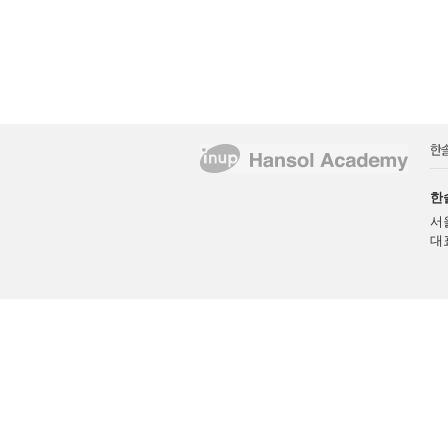
한
서
대표